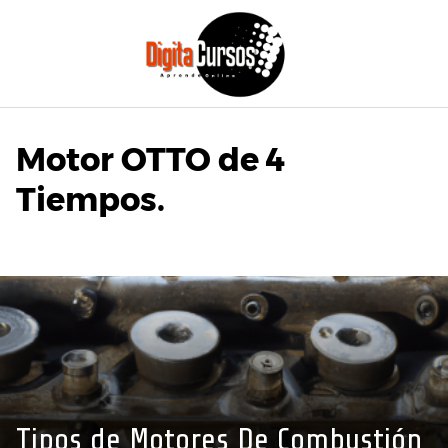
Saltar
al
contenido
Motor OTTO de 4
Tiempos.
Tipos de Motores De Combustión