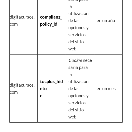
la
utilización
digitacursos.
complianz_
de las
en un año
com
policy_id
opciones y
servicios
del sitio
web
Cookie
nece
saria para
la
tocplus_hid
utilización
digitacursos.
eto
de las
en un mes
com
c
opciones y
servicios
del sitio
web