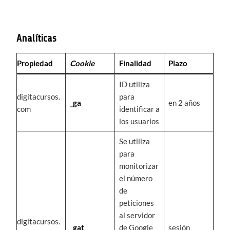
Analíticas
Propiedad
Cookie
Finalidad
Plazo
ID utiliza
digitacursos.
para
_ga
en 2 años
com
identificar a
los usuarios
Se utiliza
para
monitorizar
el número
de
peticiones
al servidor
digitacursos.
_gat
de Google
sesión