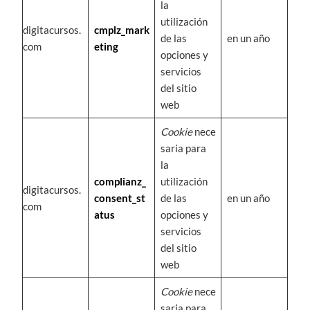
la
utilización
digitacursos.
cmplz_mark
de las
en un año
com
eting
opciones y
servicios
del sitio
web
Cookie
nece
saria para
la
complianz_
utilización
digitacursos.
consent_st
de las
en un año
com
atus
opciones y
servicios
del sitio
web
Cookie
nece
saria para